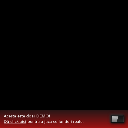
Acesta este doar DEMO!
Dă click aici
pentru a juca cu fonduri reale.