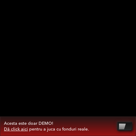
Acesta este doar DEMO!
Dă click aici
pentru a juca cu fonduri reale.