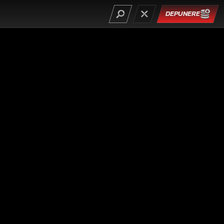
DEPUNERE