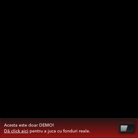
Acesta este doar DEMO!
Dă click aici
pentru a juca cu fonduri reale.