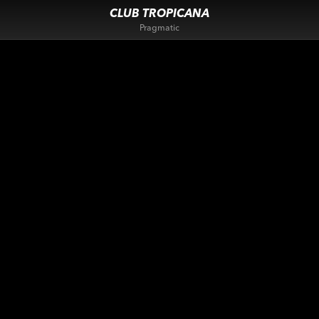
CLUB TROPICANA
Pragmatic