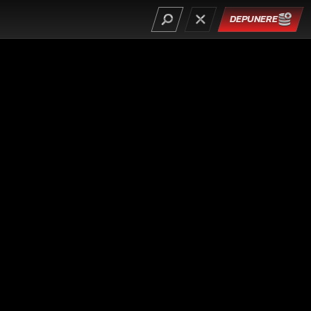
DEPUNERE