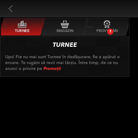
TURNEE
MAGAZIN
PROVOCĂRI
1
TURNEE
Ups! Fie nu mai sunt Turnee în desfășurare, fie a apărut o
eroare. Te rugăm să revii mai târziu. Între timp, de ce nu
arunci o privire pe
Promoții