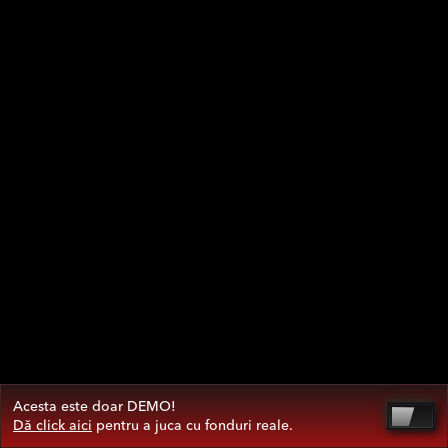
Acesta este doar DEMO!
Dă click aici
pentru a juca cu fonduri reale.