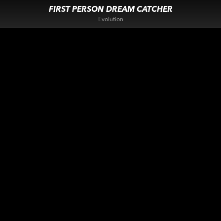
FIRST PERSON DREAM CATCHER
Evolution