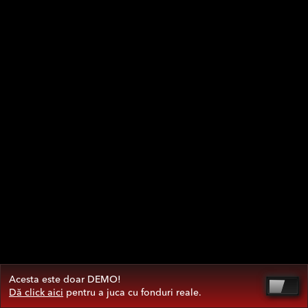
Acesta este doar DEMO!
Dă click aici
pentru a juca cu fonduri reale.