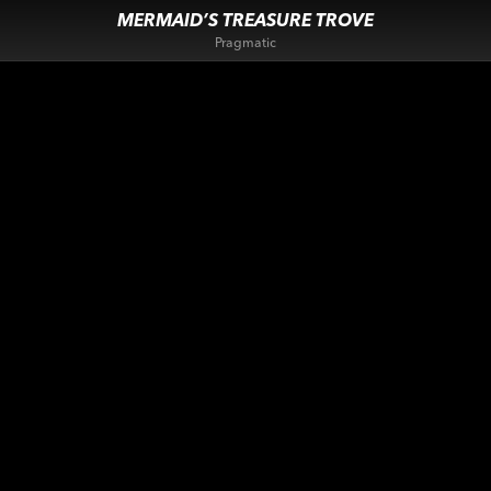
MERMAID’S TREASURE TROVE
Pragmatic