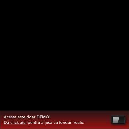
Acesta este doar DEMO!
Dă click aici
pentru a juca cu fonduri reale.