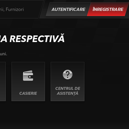
AUTENTIFICARE
ÎNREGISTRARE
ii, Furnizori
NA RESPECTIVĂ
uni.
CENTRUL DE
CASIERIE
ASISTENȚĂ