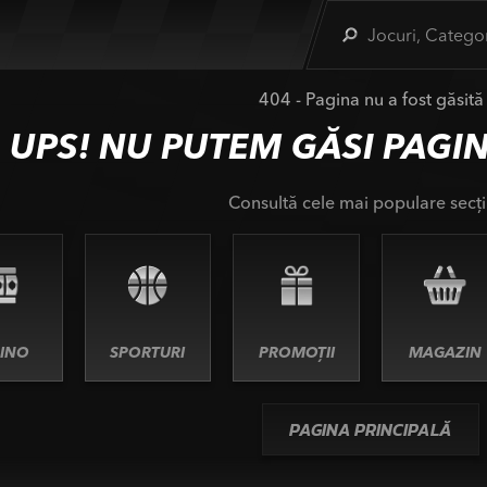
Jocuri, Categor
404 - Pagina nu a fost găsită
UPS! NU PUTEM GĂSI PAGI
Consultă cele mai populare secți
INO
SPORTURI
PROMOȚII
MAGAZIN
PAGINA PRINCIPALĂ