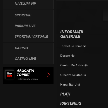
NIVELURI VIP
SPORTURI
PARIURI LIVE
INFORMAȚII
SPORTURI VIRTUALE
GENERALE
Topbet.ro România
CAZINO
Despre Noi
CAZINO LIVE
Centrul De Asistență
APLICAȚIA
Creează Scurtătură
TOPBET
Instalează Și Joacă
Harta Site-Ului
PLĂȚI
PARTENERI