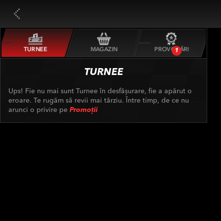
TURNEE
MAGAZIN
PROVOCĂRI
1
TURNEE
Ups! Fie nu mai sunt Turnee în desfășurare, fie a apărut o
eroare. Te rugăm să revii mai târziu. Între timp, de ce nu
arunci o privire pe
Promoții