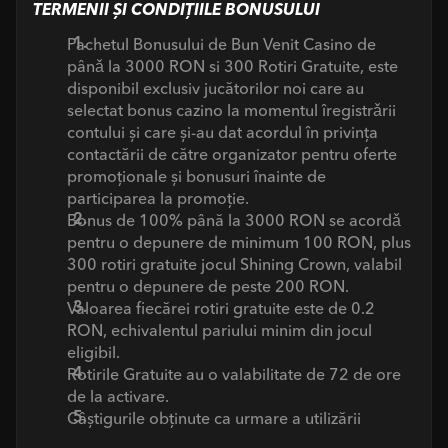
TERMENII ȘI CONDIȚIILE BONUSULUI
Pachetul Bonusului de Bun Venit Casino de
1.
pânǎ la 3000 RON si 300 Rotiri Gratuite, este
disponibil exclusiv jucătorilor noi care au
selectat bonus cazino la momentul îregistrǎrii
contului și care și-au dat acordul în privința
contactării de către organizator pentru oferte
promoționale și bonusuri înainte de
participarea la promoție.
Bonus de 100% până la 3000 RON se acordǎ
2.
pentru o depunere de minimum 100 RON, plus
300 rotiri gratuite jocul Shining Crown, valabil
pentru o depunere de peste 200 RON.
Valoarea fiecărei rotiri gratuite este de 0.2
3.
RON, echivalentul pariului minim din jocul
eligibil.
Rotirile Gratuite au o valabilitate de 72 de ore
4.
de la activare.
Câștigurile obținute ca urmare a utilizării
5.
rotirilor gratuite se supun unor condiții de rulaj