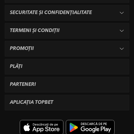
anularea bonusului, întreaga sumă din soldul
bonusului de cazinou va fi anulată.
SECURITATE ȘI CONFIDENȚIALITATE
Fiecare jucǎtor poate să beneficieze de
11.
promoție o singură dată.
Pariul maxim permis cu bani bonus în timpul
12.
TERMENI ȘI CONDIȚII
jocului este de 25 RON până când sunt
îndeplinite toate cerințele de pariere necesare.
Cerințele de pariere sunt de 35 de ori din
13.
PROMOȚII
valoarea depunerii și a bonusului primit.
Cerința de pariere a oricărui bonus trebuie să
14.
PLĂȚI
fie îndeplinită în termen de 10 zile de la
activarea acestuia. În caz contrar atât bonusul
cât și câștigurile provenite din rularea acestuia
PARTENERI
se vor anula.
Acest bonus nu poate fi combinat cu alte
15.
promoții. Activarea unui alt bonus înaintea
APLICAȚIA TOPBET
finalizǎrii cerințelor de rulare a bonusului deja
existent în cont atrage după sine anularea
bonusului curent.
Această promoție la Topbet nu este limitată în
16.
timp. Cu toate acestea, Topbet își rezervă