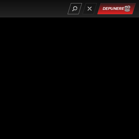
DEPUNERE