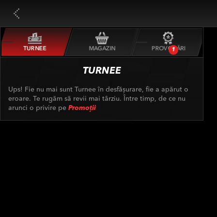
TURNEE
MAGAZIN
PROVOCĂRI
1
TURNEE
Ups! Fie nu mai sunt Turnee în desfășurare, fie a apărut o
eroare. Te rugăm să revii mai târziu. Între timp, de ce nu
arunci o privire pe
Promoții