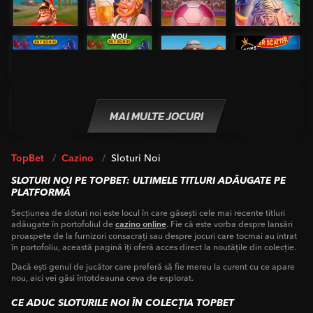
NOU
40 Burning Hot Buy Bonus
20 Burning Hot Buy Bonus
Big Bass Return to the Races
Starlight Princess Super Scatter
545,773.41 RON
545,773.41 RON
NOU
100 Burning Hot Buy Bonus
Mummy’s Jewels
Big Bass Reel Repeat
Mega Fire Blaze: Lucky Bass
MAI MULTE JOCURI
545,773.41 RON
/
/
Sloturi Noi
TopBet
Cazino
SLOTURI NOI PE TOPBET: ULTIMELE TITLURI ADĂUGATE PE
PLATFORMĂ
Secțiunea de sloturi noi este locul în care găsești cele mai recente titluri
adăugate în portofoliul de
. Fie că este vorba despre lansări
cazino online
proaspete de la furnizori consacrați sau despre jocuri care tocmai au intrat
în portofoliu, această pagină îți oferă acces direct la noutățile din colecție.
Dacă ești genul de jucător care preferă să fie mereu la curent cu ce apare
nou, aici vei găsi întotdeauna ceva de explorat.
CE ADUC SLOTURILE NOI ÎN COLECȚIA TOPBET