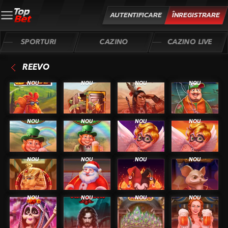
AUTENTIFICARE
ÎNREGISTRARE
SPORTURI
CAZINO
CAZINO LIVE
REEVO
NOU
NOU
NOU
NOU
Gallina Race
Rails & Riches
Lucky Comanche
Mackereels
NOU
NOU
NOU
NOU
Expanding Wild Leprechaun
Wild Leprechaun
Expanding Naughty Cupid
Naughty Cupid
NOU
NOU
NOU
NOU
Ra's Expansion
Chubby Santa
Joker's Super Wins
Miceketeers: The Cheese Guardian
NOU
NOU
NOU
NOU
Altar de Muertos
Dracula's Bloody Reels
Crown Heist
Heidi, Hilde und Helga Go Wild