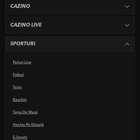
CAZINO
CAZINO LIVE
SPORTURI
Pariuri Live
Fotbal
Tenis
Baschet
Tenis De Masă
Hochei Pe Gheață
E-Sports