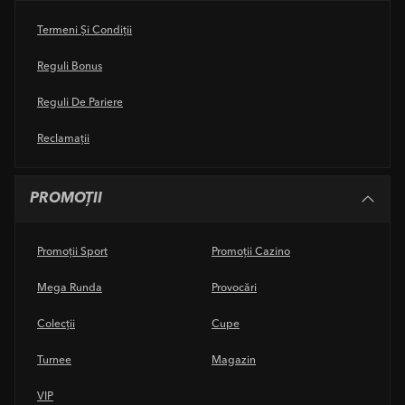
Termeni Și Condiții
Reguli Bonus
Reguli De Pariere
Reclamații
PROMOȚII
Promoții Sport
Promoții Cazino
Mega Runda
Provocări
Colecții
Cupe
Turnee
Magazin
VIP