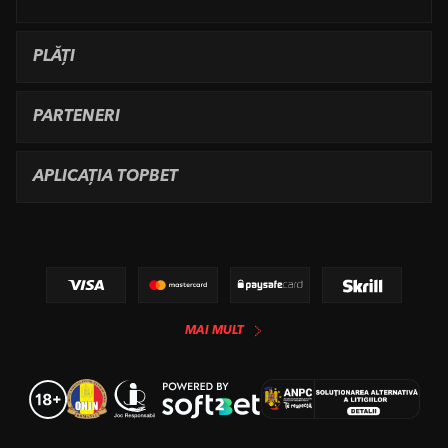
PLĂȚI
PARTENERI
APLICAȚIA TOPBET
MAI MULT